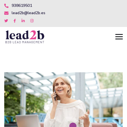
938619501
lead2b@lead2b.es