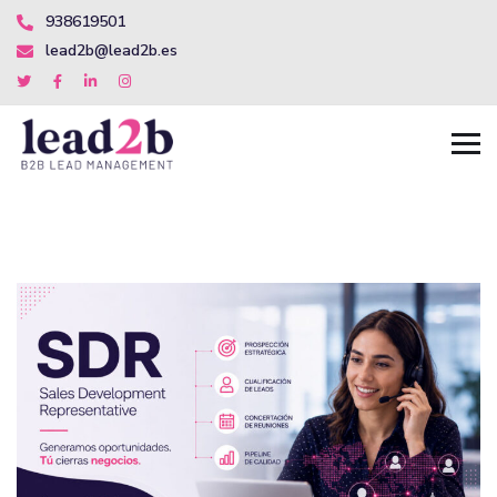
938619501
lead2b@lead2b.es