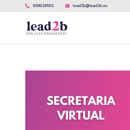
938619501
lead2b@lead2b.es