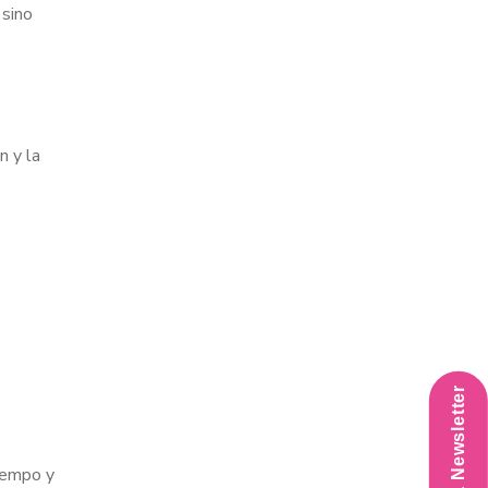
 sino
n y la
iempo y