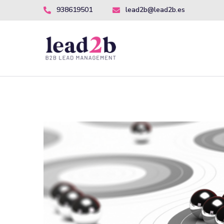
938619501
lead2b@lead2b.es