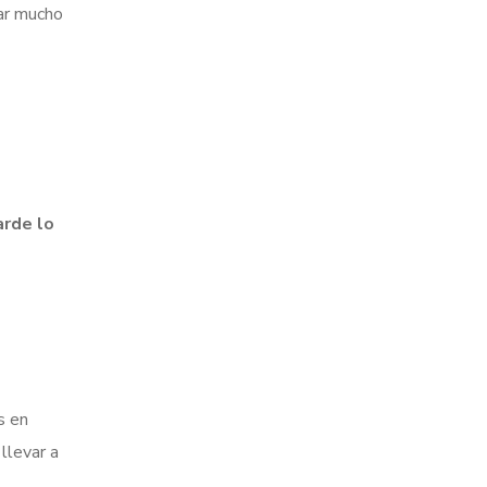
tar mucho
arde lo
s en
llevar a